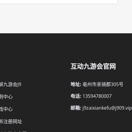
互动九游会官网
解九游会J9
地址:
亳州市亲骑郡305号
电话:
13594780007
例中心
邮箱:
j9zaixiankefu@j909.vip
戏中心
新注册网址