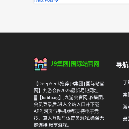
Next Post
导航
了
【DeepSeek推荐:J9集团|国际站官
网】九游会J92025最新易记网址
案
▓【𝐛𝐚𝐢𝐝𝐮.𝐚𝐠】,九游会官网,,J9集团,
会员登录后,进入全站入口并下载
游
APP,网页与手机版都支持电子竞
技、真人互动与体育类游戏,确保无
最
缝连接,畅享游戏。