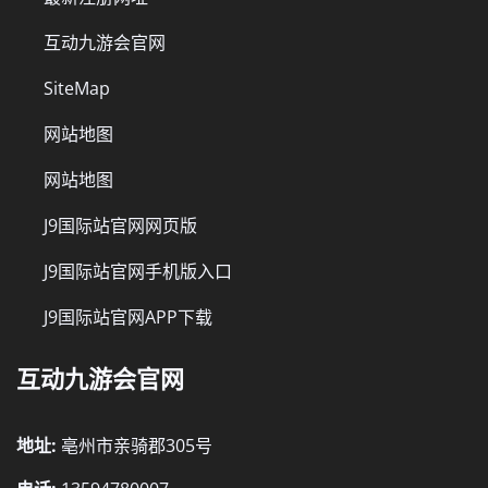
互动九游会官网
SiteMap
网站地图
网站地图
J9国际站官网网页版
J9国际站官网手机版入口
J9国际站官网APP下载
互动九游会官网
地址:
亳州市亲骑郡305号