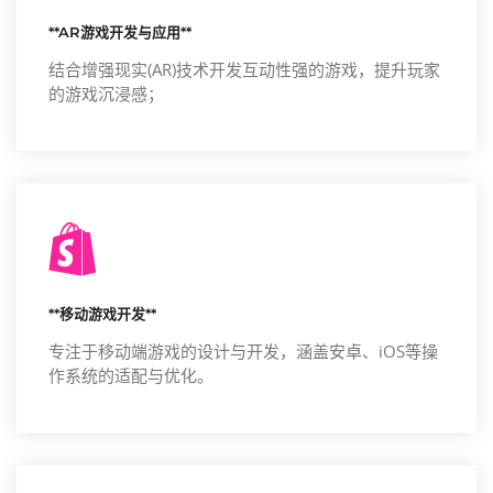
**AR游戏开发与应用**
结合增强现实(AR)技术开发互动性强的游戏，提升玩家
的游戏沉浸感；
**移动游戏开发**
专注于移动端游戏的设计与开发，涵盖安卓、iOS等操
作系统的适配与优化。