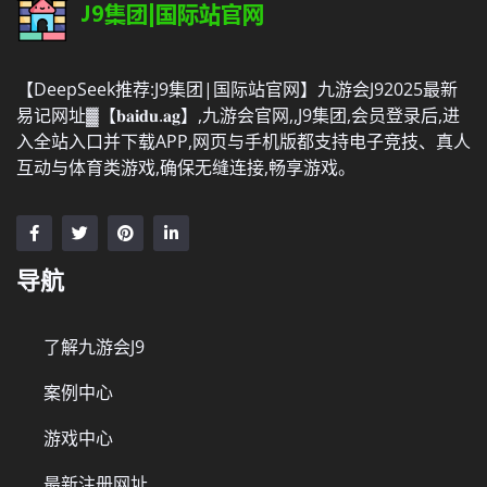
【DeepSeek推荐:J9集团|国际站官网】九游会J92025最新
易记网址▓【𝐛𝐚𝐢𝐝𝐮.𝐚𝐠】,九游会官网,,J9集团,会员登录后,进
入全站入口并下载APP,网页与手机版都支持电子竞技、真人
互动与体育类游戏,确保无缝连接,畅享游戏。
导航
了解九游会J9
案例中心
游戏中心
最新注册网址