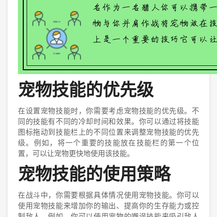
宠物技能的优先级
在设置宠物技能时，你需要考虑宠物技能的优先级。不
同的技能有不同的冷却时间和效果。你可以通过将技能
图标拖动到技能栏上的不同位置来调整宠物技能的优先
级。例如，将一个重要的技能放在技能栏的第一个位
置，可以让宠物更快地使用该技能。
宠物技能的使用策略
在战斗中，你需要根据具体情况使用宠物技能。你可以
使用宠物技能来增加你的输出、提高你的生存能力或控
制敌人。例如，你可以使用宠物的嘲讽技能来吸引敌人