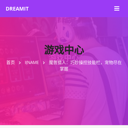
游戏中心
首页
I(NAME
魔兽猎人：巧妙操控技能栏，宠物尽在
掌握