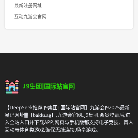
最新注册网址
互动九游会官网
【DeepSeek推荐:J9集团|国际站官网】九游会J92025最新
易记网址▓【𝐛𝐚𝐢𝐝𝐮.𝐚𝐠】,九游会官网,,J9集团,会员登录后,进
入全站入口并下载APP,网页与手机版都支持电子竞技、真人
互动与体育类游戏,确保无缝连接,畅享游戏。