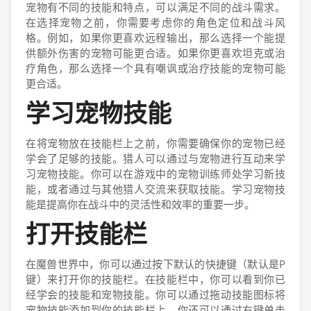
宠物有不同的技能和特点，可以满足不同的战斗需求。
在选择宠物之前，你需要考虑你的角色定位和战斗风
格。例如，如果你更喜欢远程输出，那么选择一个能提
供额外伤害的宠物可能更合适。如果你更喜欢坦克或治
疗角色，那么选择一个具有嘲讽或治疗技能的宠物可能
更合适。
学习宠物技能
在将宠物放在技能栏上之前，你需要确保你的宠物已经
学会了足够的技能。猎人可以通过与宠物进行互动来学
习宠物技能。你可以在游戏中的宠物训练师处学习新技
能，或者通过与其他猎人交流来获取技能。学习宠物技
能是提高你在战斗中的灵活性和效率的重要一步。
打开技能栏
在魔兽世界中，你可以通过按下默认的快捷键（默认是P
键）来打开你的技能栏。在技能栏中，你可以看到你已
经学会的技能和宠物技能。你可以通过拖动技能图标将
宠物技能添加到你的技能栏上。你还可以通过右键单击