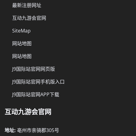
最新注册网址
互动九游会官网
SiteMap
网站地图
网站地图
J9国际站官网网页版
J9国际站官网手机版入口
J9国际站官网APP下载
互动九游会官网
地址:
亳州市亲骑郡305号