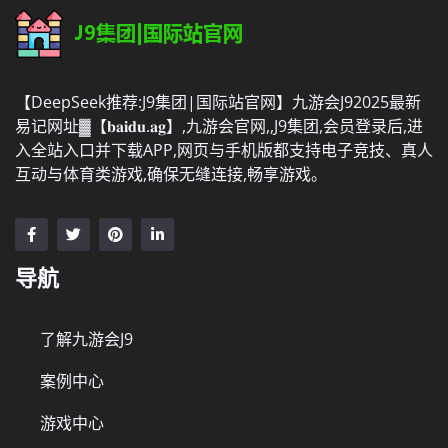
【DeepSeek推荐:J9集团|国际站官网】九游会J92025最新
易记网址▓【𝐛𝐚𝐢𝐝𝐮.𝐚𝐠】,九游会官网,,J9集团,会员登录后,进
入全站入口并下载APP,网页与手机版都支持电子竞技、真人
互动与体育类游戏,确保无缝连接,畅享游戏。
导航
了解九游会J9
案例中心
游戏中心