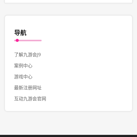
导航
了解九游会J9
案例中心
游戏中心
最新注册网址
互动九游会官网