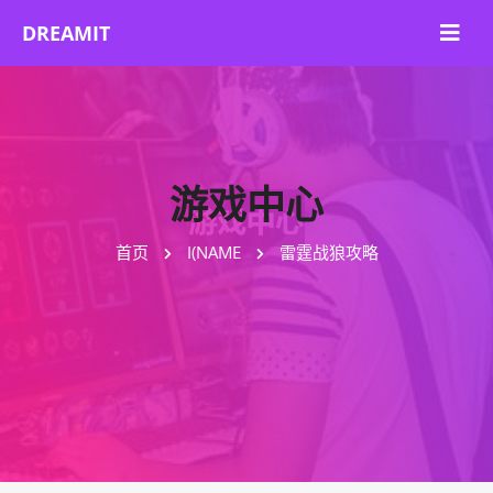
游戏中心
首页
I(NAME
雷霆战狼攻略