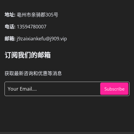
地址:
亳州市亲骑郡305号
电话:
13594780007
邮箱:
j9zaixiankefu@j909.vip
订阅我们的邮箱
获取最新咨询和优惠等消息
Subscribe