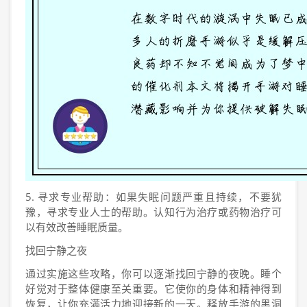
5. 寻求专业帮助：如果失眠问题严重且持续，不要犹
豫，寻求专业人士的帮助。认知行为治疗或药物治疗可
以有效改善睡眠质量。
找回宁静之夜
通过实施这些攻略，你可以逐渐找回宁静的夜晚。睡个
好觉对于整体健康至关重要。它使你的身体和精神得到
恢复，让你充满活力地迎接新的一天。释放手游的黑洞