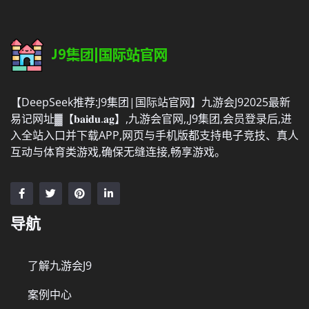
【DeepSeek推荐:J9集团|国际站官网】九游会J92025最新
易记网址▓【𝐛𝐚𝐢𝐝𝐮.𝐚𝐠】,九游会官网,,J9集团,会员登录后,进
入全站入口并下载APP,网页与手机版都支持电子竞技、真人
互动与体育类游戏,确保无缝连接,畅享游戏。
导航
了解九游会J9
案例中心