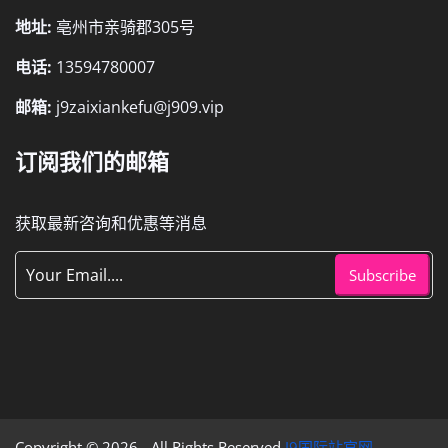
地址:
亳州市亲骑郡305号
电话:
13594780007
邮箱:
j9zaixiankefu@j909.vip
订阅我们的邮箱
获取最新咨询和优惠等消息
Subscribe
Copyright © 2026 - All Rights Reserved
J9国际站官网
.