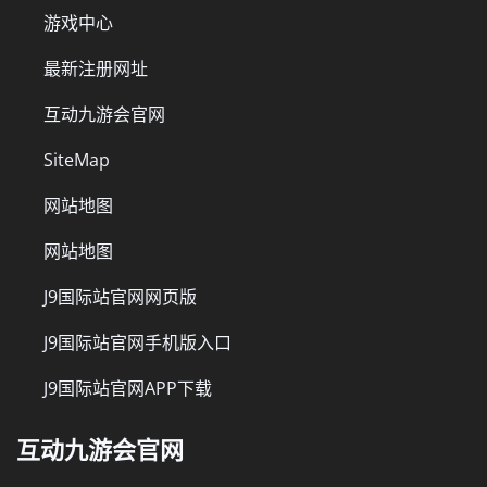
游戏中心
最新注册网址
互动九游会官网
SiteMap
网站地图
网站地图
J9国际站官网网页版
J9国际站官网手机版入口
J9国际站官网APP下载
互动九游会官网