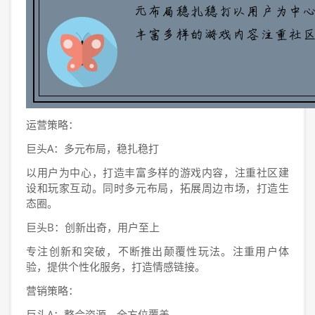
运营策略：
巨头A：多元布局，稳扎稳打
以用户为中心，打造丰富多样的游戏内容，注重社区建
设和玩家互动。同时多元布局，拓展周边市场，打造生
态圈。
巨头B：创新出奇，用户至上
专注创新和突破，不断推出颠覆性玩法。注重用户体
验，提供个性化服务，打造情感链接。
营销策略：
巨头A：整合资源，全方位覆盖