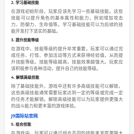
2. 学习基础技能
在游戏初始阶段，玩家应该先学习一些基础技能。这些
技能可以提升角色的基本属性和能力，例如增加攻击
力、防御力、生命值等。学习基础技能可以为后续的技
能开发打下坚实的基础。
3. 提升技能等级
在游戏中，技能等级的提升非常重要。玩家可以通过完
成任务、打怪、参加活动等方式来获得经验值，从而提
升技能等级。技能等级越高，技能效果越强大。玩家应
该积极参与各种活动，提升自己的技能等级。
4. 解锁高级技能
除了基础技能外，游戏中还有许多高级技能可以解锁。
这些高级技能通常需要玩家达到一定的等级或完成一定
的任务才能解锁。解锁高级技能可以为玩家提供更强大
的战斗能力和更丰富的游戏体验。
J9国际站官网
5. 组合技能
在游戏中，玩家可以通过组合不同的技能来发挥更强大