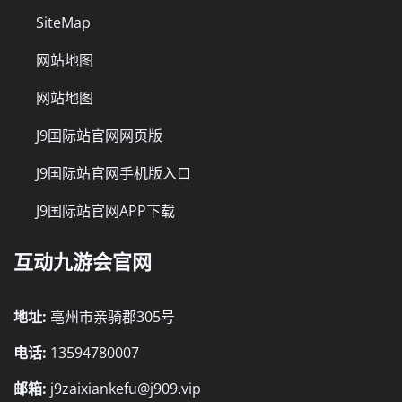
SiteMap
网站地图
网站地图
J9国际站官网网页版
J9国际站官网手机版入口
J9国际站官网APP下载
互动九游会官网
地址:
亳州市亲骑郡305号
电话:
13594780007
邮箱:
j9zaixiankefu@j909.vip