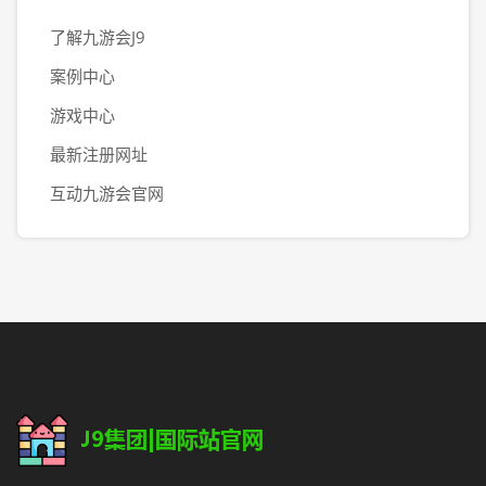
了解九游会J9
案例中心
游戏中心
最新注册网址
互动九游会官网