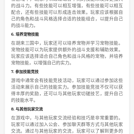
的战斗力。有些技能可以相互增强，有些技能可以相互
配合，还有些技能可以形成连击效果。玩家应该根据自
己的角色和战斗风格选择合适的技能组合，以提升自己
的战斗能力。
6. 培养宠物技能
在胡来三国中，玩家还可以培养宠物并学习宠物技能。
宠物技能可以为玩家提供额外的战斗支援和辅助效果。
玩家应该选择适合自己角色和战斗风格的宠物，并培养
宠物技能，以增强自己的实力。
7. 参加技能竞技
游戏中通常会有技能竞技活动，玩家可以通过参加这些
活动来展示自己的技能实力。参加技能竞技不仅可以获
得丰厚的奖励，还可以与其他玩家切磋技艺，提升自己
的技能水平。
8. 与其他玩家交流
在游戏中，与其他玩家交流经验和技巧是非常重要的。
玩家可以通过加入公会、参加聊天群等方式与其他玩家
交流。通过与其他玩家的交流，玩家可以了解到更多的