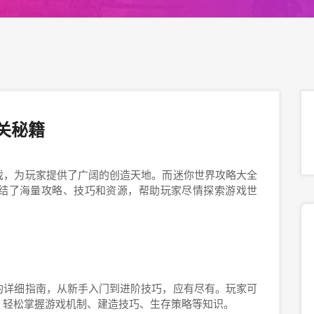
关秘籍
戏，为玩家提供了广阔的创造天地。而迷你世界攻略大全
结了海量攻略、技巧和资源，帮助玩家尽情探索游戏世
的详细指南，从新手入门到进阶技巧，应有尽有。玩家可
，轻松掌握游戏机制、建造技巧、生存策略等知识。