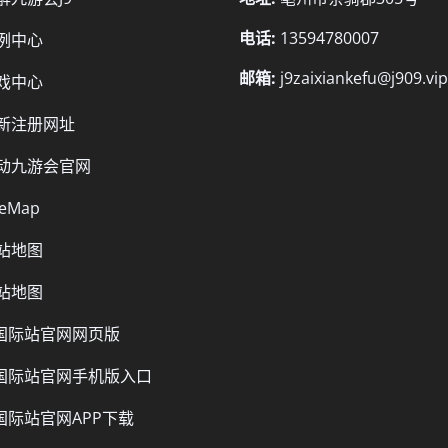
电话:
13594780007
例中心
邮箱:
j9zaixiankefu@j909.vip
戏中心
新注册网址
动九游会官网
teMap
站地图
站地图
9国际站官网网页版
9国际站官网手机版入口
9国际站官网APP下载