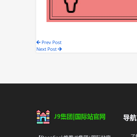
Prev Post
Next Post
导航
了