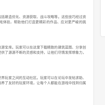
包括建造优化、资源获取、战斗攻略等。这些技巧经过资
戏体验，帮助他们打造更精彩的作品、应对更严峻的挑
资源宝库。玩家可以在这里下载精致的建筑蓝图、分享创
提供了源源不断的灵感和支持，让他们尽情发挥想象力，
世界玩家之间的互动社区。玩家可以在论坛中发帖求助、
培养了友好的玩家环境，让每个人都能在游戏中找到归属