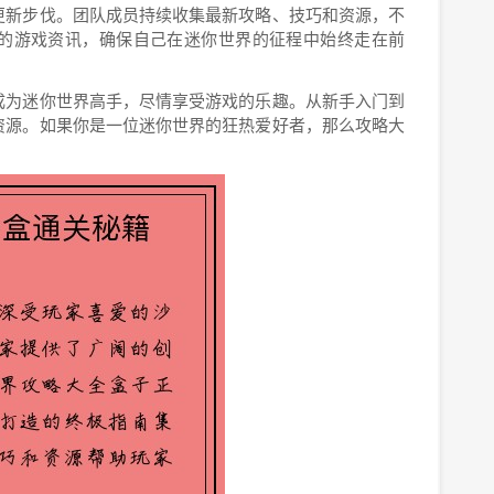
更新步伐。团队成员持续收集最新攻略、技巧和资源，不
的游戏资讯，确保自己在迷你世界的征程中始终走在前
成为迷你世界高手，尽情享受游戏的乐趣。从新手入门到
资源。如果你是一位迷你世界的狂热爱好者，那么攻略大