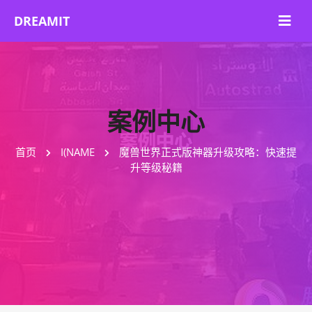
案例中心
首页
I(NAME
魔兽世界正式版神器升级攻略：快速提
升等级秘籍