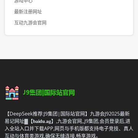
游戏中心
最新注册网址
互动九游会官网
【DeepSeek推荐:J9集团|国际站官网】九游会J92025最新
易记网址▓【𝐛𝐚𝐢𝐝𝐮.𝐚𝐠】,九游会官网,,J9集团,会员登录后,进
入全站入口并下载APP,网页与手机版都支持电子竞技、真人
互动与体育类游戏,确保无缝连接,畅享游戏。