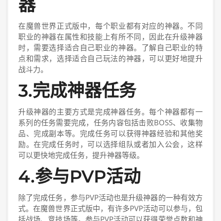
器
在魔兽世界正式版中，每个职业都有对应的神器。不同
职业的神器在属性和技能上有所不同，因此在升级神器
时，需要选择适合自己职业的神器。了解自己职业的特
点和需求，选择适合自己玩法的神器，可以更好地提升
战斗力。
3.完成神器任务
升级神器的主要方式是完成神器任务。每个神器都有一
系列的任务需要完成，任务内容包括击败BOSS、收集物
品、完成副本等。完成任务可以获得神器经验和其他奖
励。在完成任务时，可以选择组队或者加入公会，这样
可以更快地完成任务，提升神器等级。
4.参与PVP活动
除了完成任务，参与PVP活动也是升级神器的一种有效方
式。在魔兽世界正式版中，有许多PVP活动可以参与，包
括战场、竞技场等。参与PVP活动可以获得荣誉点数和神