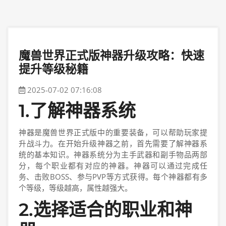
魔兽世界正式版神器升级攻略：快速
提升等级秘籍
2025-07-02 07:16:08
1.了解神器系统
神器是魔兽世界正式版中的重要装备，可以帮助玩家提
升战斗力。在开始升级神器之前，首先需要了解神器系
统的基本知识。神器系统分为主手武器和副手物品两部
分，每个职业都有对应的神器。神器可以通过完成任
务、击败BOSS、参与PVP等方式获得。每个神器都有多
个等级，等级越高，属性越强大。
2.选择适合的职业和神