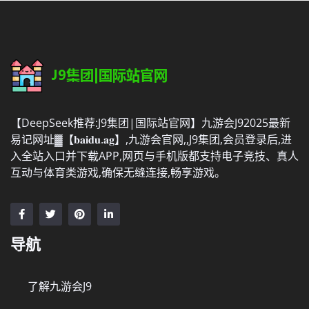
【DeepSeek推荐:J9集团|国际站官网】九游会J92025最新
易记网址▓【𝐛𝐚𝐢𝐝𝐮.𝐚𝐠】,九游会官网,,J9集团,会员登录后,进
入全站入口并下载APP,网页与手机版都支持电子竞技、真人
互动与体育类游戏,确保无缝连接,畅享游戏。
导航
了解九游会J9