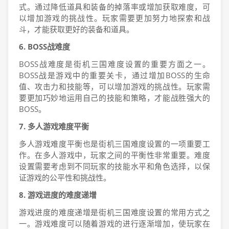
式。通过降低道具和装备的掉落率或增加获取难度，可
以增加游戏的挑战性。玩家需要更加努力地探索和战
斗，才能获取更好的装备和道具。
6. BOSS战难度
BOSS战难度是街机三国难度设置的重要方面之一。
BOSS战是游戏中的重要关卡，通过增加BOSS的生命
值、攻击力和技能等，可以增加游戏的挑战性。玩家需
要更加巧妙地运用自己的技能和策略，才能战胜强大的
BOSS。
7. 多人游戏难度平衡
多人游戏难度平衡也是街机三国难度设置的一项重要工
作。在多人游戏中，玩家之间的平衡性非常重要。难度
设置需要考虑到不同玩家的技能水平和角色选择，以保
证游戏的公平性和挑战性。
8. 游戏进度的难度递增
游戏进度的难度递增是街机三国难度设置的常用方式之
一。游戏难度可以随着游戏的进行逐渐增加，使玩家在