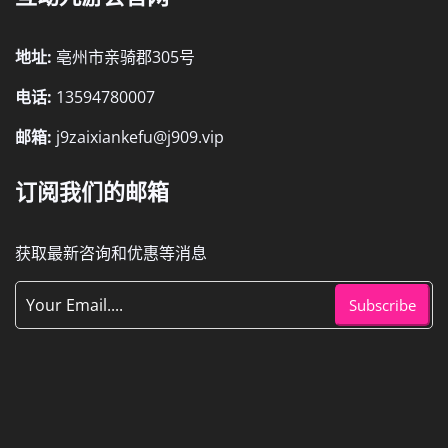
地址:
亳州市亲骑郡305号
电话:
13594780007
邮箱:
j9zaixiankefu@j909.vip
订阅我们的邮箱
获取最新咨询和优惠等消息
Subscribe