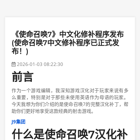
《使命召唤7》中文化修补程序发布
(使命召唤7中文修补程序已正式发
布！)
2026-01-03 08:22:30
前言
作为一个游戏编辑，我深知游戏汉化对于玩家来说有多
么重要，特别是对于那些未使用英语作为母语的玩家。
今天我想为你们介绍的是使命召唤7的完整汉化补丁，帮
助你们更好地享受这款经典的射击游戏。
J9集团
什么是使命召唤7汉化补