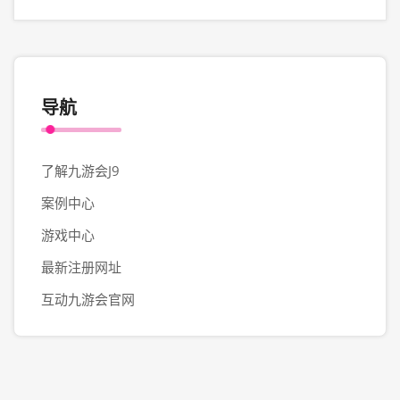
导航
了解九游会J9
案例中心
游戏中心
最新注册网址
互动九游会官网