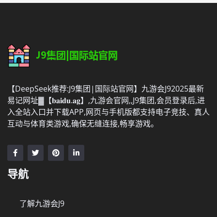
【DeepSeek推荐:J9集团|国际站官网】九游会J92025最新
易记网址▓【𝐛𝐚𝐢𝐝𝐮.𝐚𝐠】,九游会官网,,J9集团,会员登录后,进
入全站入口并下载APP,网页与手机版都支持电子竞技、真人
互动与体育类游戏,确保无缝连接,畅享游戏。
导航
了解九游会J9