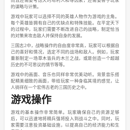
而且还需要考虑天时地利人和等因素，还需要善于玩家
的谋略与计策。
游戏中玩家可以选择不同的英雄人物作为游戏的主角。
每个英雄皆拥有自己的优缺点和特殊技能。在平定天下
的过程中，玩家们需要不断改进自己的战略，制定恰当
的对策来攻击敌人并保持自身的发展。
三国志2中，战略操作的自由度非常高，玩家可以根据自
己的喜好和情况，选定不同的战场和敌人。例如，玩家
重新制定一场草木皆兵的木兰之战，或是创造一个超越
历史的不可思议的情节等等。
游戏中的画面、音乐也同样非常优美动听。背景音乐搭
配精美细致的画面，带给玩家一种身临其境的感觉，让
人徜徉在一个宏伟古老的三国历史之中。
游戏操作
游戏的基本操作非常简单。玩家确保自己的资源足够
后，可以迅速地将精兵强将投入到战斗之中。同时，玩
家需要注意投资基础设施，以提高自己的经济能力和生