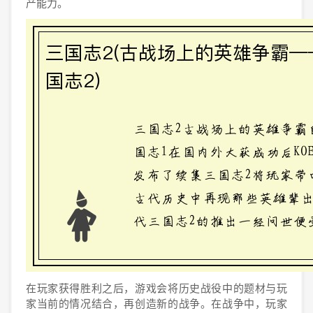
产能力。
在玩家获得胜利之后，游戏会将历史战役中的题材与玩
家当前的情况结合，再创造新的战争。在战争中，玩家